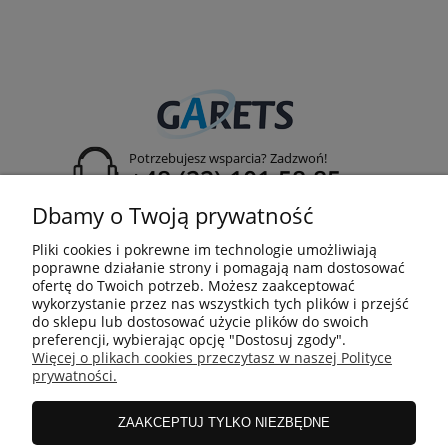
Potrzebujesz wsparcia? Zadzwoń!
+48 (22) 101 58 85
Dbamy o Twoją prywatność
rejestracja projektu:
projekty@garets.pl
Pliki cookies i pokrewne im technologie umożliwiają
adres:
poprawne działanie strony i pomagają nam dostosować
Jordanowska 2A
ofertę do Twoich potrzeb. Możesz zaakceptować
04-204 Warszawa
wykorzystanie przez nas wszystkich tych plików i przejść
do sklepu lub dostosować użycie plików do swoich
preferencji, wybierając opcję "Dostosuj zgody".
Więcej o plikach cookies przeczytasz w naszej Polityce
prywatności.
FIRMA
ZAAKCEPTUJ TYLKO NIEZBĘDNE