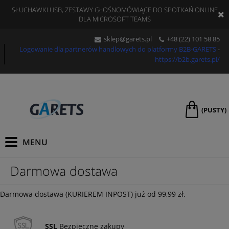
SŁUCHAWKI USB, ZESTAWY GŁOŚNOMÓWIĄCE DO SPOTKAŃ ONLINE
DLA MICROSOFT TEAMS
sklep@garets.pl
+48 (
22) 101 58 85
Logowanie dla partnerów handlowych do platformy B2B-GARETS
-
https://b2b.garets.pl/
(PUSTY)
Darmowa dostawa
Darmowa dostawa (KURIEREM INPOST) już od 99,99 zł.
SSL
Bezpieczne zakupy