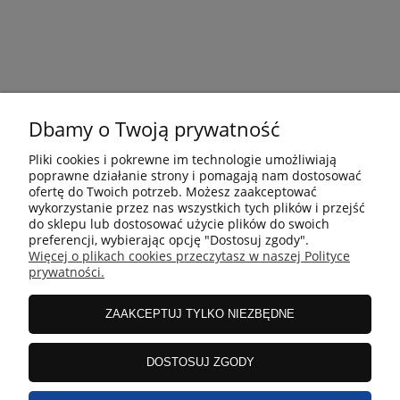
Dbamy o Twoją prywatność
Pliki cookies i pokrewne im technologie umożliwiają
poprawne działanie strony i pomagają nam dostosować
ofertę do Twoich potrzeb. Możesz zaakceptować
wykorzystanie przez nas wszystkich tych plików i przejść
do sklepu lub dostosować użycie plików do swoich
preferencji, wybierając opcję "Dostosuj zgody".
Więcej o plikach cookies przeczytasz w naszej Polityce
prywatności.
FIRMA
ZAAKCEPTUJ TYLKO NIEZBĘDNE
ZAMÓWIENIA
DOSTOSUJ ZGODY