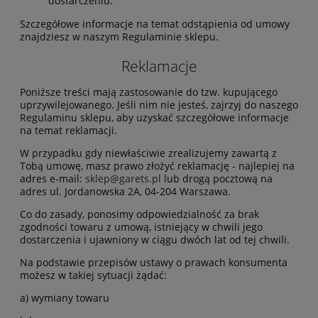
dostarczeniu.
Szczegółowe informacje na temat odstąpienia od umowy
znajdziesz w naszym Regulaminie sklepu.
Reklamacje
Poniższe treści mają zastosowanie do tzw. kupującego
uprzywilejowanego. Jeśli nim nie jesteś, zajrzyj do naszego
Regulaminu sklepu, aby uzyskać szczegółowe informacje
na temat reklamacji.
W przypadku gdy niewłaściwie zrealizujemy zawartą z
Tobą umowę, masz prawo złożyć reklamację - najlepiej na
adres e-mail:
sklep@garets.pl
lub drogą pocztową na
adres ul. Jordanowska 2A, 04-204 Warszawa.
Co do zasady, ponosimy odpowiedzialność za brak
zgodności towaru z umową, istniejący w chwili jego
dostarczenia i ujawniony w ciągu dwóch lat od tej chwili.
Na podstawie przepisów ustawy o prawach konsumenta
możesz w takiej sytuacji żądać:
a) wymiany towaru