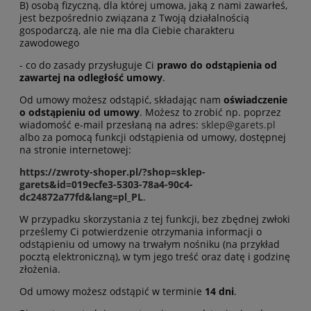
B) osobą fizyczną, dla której umowa, jaką z nami zawarłeś,
jest bezpośrednio związana z Twoją działalnością
gospodarczą, ale nie ma dla Ciebie charakteru
zawodowego
- co do zasady przysługuje Ci
prawo do odstąpienia od
zawartej na odległość umowy
.
Od umowy możesz odstąpić, składając nam
oświadczenie
o odstąpieniu od umowy
. Możesz to zrobić np. poprzez
wiadomość e-mail przesłaną na adres:
sklep@garets.pl
albo za pomocą funkcji odstąpienia od umowy, dostępnej
na stronie internetowej:
https://zwroty-shoper.pl/?shop=sklep-
garets&id=019ecfe3-5303-78a4-90c4-
dc24872a77fd&lang=pl_PL
.
W przypadku skorzystania z tej funkcji, bez zbędnej zwłoki
prześlemy Ci potwierdzenie otrzymania informacji o
odstąpieniu od umowy na trwałym nośniku (na przykład
pocztą elektroniczną), w tym jego treść oraz datę i godzinę
złożenia.
Od umowy możesz odstąpić w terminie
14 dni
.