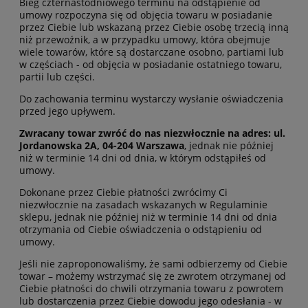
Bieg czternastodniowego terminu na odstąpienie od
umowy rozpoczyna się od objęcia towaru w posiadanie
przez Ciebie lub wskazaną przez Ciebie osobę trzecią inną
niż przewoźnik, a w przypadku umowy, która obejmuje
wiele towarów, które są dostarczane osobno, partiami lub
w częściach - od objęcia w posiadanie ostatniego towaru,
partii lub części.
Do zachowania terminu wystarczy wysłanie oświadczenia
przed jego upływem.
Zwracany towar zwróć do nas niezwłocznie na adres: ul.
Jordanowska 2A, 04-204 Warszawa
, jednak nie później
niż w terminie 14 dni od dnia, w którym odstąpiłeś od
umowy.
Dokonane przez Ciebie płatności zwrócimy Ci
niezwłocznie na zasadach wskazanych w Regulaminie
sklepu, jednak nie później niż w terminie 14 dni od dnia
otrzymania od Ciebie oświadczenia o odstąpieniu od
umowy.
Jeśli nie zaproponowaliśmy, że sami odbierzemy od Ciebie
towar – możemy wstrzymać się ze zwrotem otrzymanej od
Ciebie płatności do chwili otrzymania towaru z powrotem
lub dostarczenia przez Ciebie dowodu jego odesłania - w