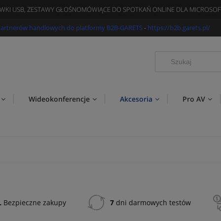
WKI USB, ZESTAWY GŁOŚNOMÓWIĄCE DO SPOTKAŃ ONLINE DLA MICROSOF
partnerów handlowych do platformy B2B-GARETS
-
https://b2b.garets.pl/
Wideokonferencje
Akcesoria
Pro AV
L
Bezpieczne zakupy
7
dni darmowych testów