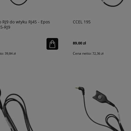
 RJ9 do wtyku RJ45 - Epos
CCEL 195
5-RJ9
89,00 zł
to:
Cena netto:
39,84 zł
72,36 zł