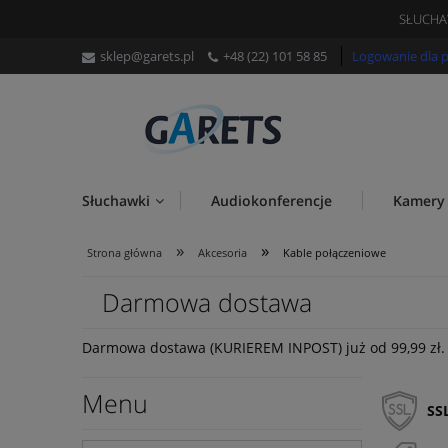
SŁUCHA
sklep@garets.pl
+48 (
22) 101 58 85
Logowanie dla 
Słuchawki
Audiokonferencje
Kamery
»
»
Strona główna
Akcesoria
Kable połączeniowe
Darmowa dostawa
Darmowa dostawa (KURIEREM INPOST) już od 99,99 zł.
Menu
SS