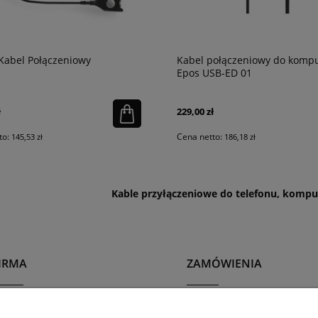
Kabel Połączeniowy
Kabel połączeniowy do kompu
Epos USB-ED 01
ł
229,00 zł
to:
Cena netto:
145,53 zł
186,18 zł
Kable przyłączeniowe do telefonu, kompu
IRMA
ZAMÓWIENIA
 nas
Regulaminy