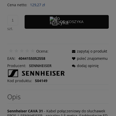
Cena netto:
129,27 zł
DO KOSZYKA
szt.
Ocena:
zapytaj o produkt
EAN:
4044155052558
poleć znajomemu
Producent:
dodaj opinię
Kod produktu:
504149
Opis
Sennheiser CAVA 31
- Kabel połączeniowy do słuchawek
EPOS | SENNHEISER - spiralny 1,5 metra. Szybkozłącze ED