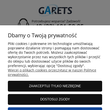
Potrzebujesz wsparcia? Zadzwoń!
+48 (22) 101 58 85
Dbamy o Twoją prywatność
rejestracja projektu:
projekty@garets.pl
Pliki cookies i pokrewne im technologie umożliwiają
adres:
poprawne działanie strony i pomagają nam dostosować
Jordanowska 2A
ofertę do Twoich potrzeb. Możesz zaakceptować
04-204 Warszawa
wykorzystanie przez nas wszystkich tych plików i przejść
do sklepu lub dostosować użycie plików do swoich
preferencji, wybierając opcję "Dostosuj zgody".
Więcej o plikach cookies przeczytasz w naszej Polityce
prywatności.
FIRMA
ZAAKCEPTUJ TYLKO NIEZBĘDNE
ZAMÓWIENIA
DOSTOSUJ ZGODY