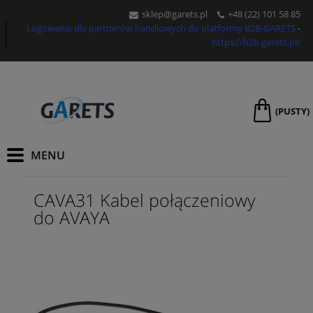
sklep@garets.pl
+48 (
22) 101 58 85
Logowanie dla partnerów handlowych do platformy B2B-GARETS
-
https://b2b.garets.pl/
(PUSTY)
CAVA31 Kabel połączeniowy
do AVAYA