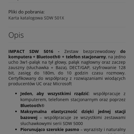
Pliki do pobrania:
Karta katalogowa SDW 501X
Opis
IMPACT SDW 5016 -
Zestaw bezprzewodowy
do
komputera + Bluetooth® + telefon stacjonarny
, na jedno
ucho 3w1-pałąk na tył głowy, pałąk nagłowny oraz zaczep
zauszny (słuchawka + Baza), DECT/GAP, szyfrowanie 128
bit, zasięg do 180m, do 10 godzin czasu rozmowy.
Certyfikowany do współpracy z rozwiązaniami wiodących
producentów UC oraz Microsoft
Jeden, aby wszystkimi rządzić
: współpracuje z
komputerem, telefonem stacjonarnym oraz poprzez
Bluetooth
®
Maksymalna elastyczność dzięki jednej stacji
bazowej
– współpracuje ze wszystkimi zestawami
słuchawkowymi serii SDW 5000
Piorunująco szerokie pasmo
– w
yrazisty i naturalny