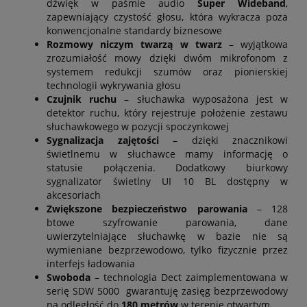
dźwięk w paśmie audio
Super Wideband
,
zapewniający czystość głosu, która wykracza poza
konwencjonalne standardy biznesowe
Rozmowy niczym twarzą w twarz
– wyjątkowa
zrozumiałość mowy dzięki dwóm mikrofonom z
systemem redukcji szumów oraz pionierskiej
technologii wykrywania głosu
Czujnik ruchu
– słuchawka wyposażona jest w
detektor ruchu, który rejestruje położenie zestawu
słuchawkowego w pozycji spoczynkowej
Sygnalizacja zajętości
– dzięki znacznikowi
świetlnemu w słuchawce mamy informację o
statusie połączenia. Dodatkowy biurkowy
sygnalizator świetlny UI 10 BL dostępny w
akcesoriach
Zwiększone bezpieczeństwo parowania
– 128
btowe szyfrowanie parowania,
dane
uwierzytelniające słuchawkę w bazie nie są
wymieniane bezprzewodowo,
tylko fizycznie przez
interfejs ładowania
Swoboda
– technologia Dect zaimplementowana w
serię SDW 5000 gwarantuję zasięg bezprzewodowy
na odległość do
180 metrów
w terenie otwartym