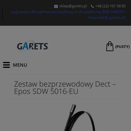
sklep@garets.pl
+48 (
22) 101 58 85
Logowanie dla partnerów handlowych do platformy B2B-GARETS
-
https://b2b.garets.pl/
(PUSTY)
Zestaw bezprzewodowy Dect –
Epos SDW 5016-EU