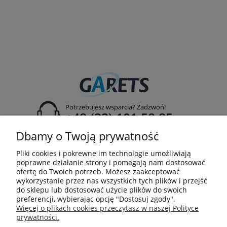
Potrzebujesz wsparcia? Zadzwoń!
+48 (22) 101 58 85
Dbamy o Twoją prywatność
rejestracja projektu:
projekty@garets.pl
Pliki cookies i pokrewne im technologie umożliwiają
adres:
poprawne działanie strony i pomagają nam dostosować
Jordanowska 2A
ofertę do Twoich potrzeb. Możesz zaakceptować
04-204 Warszawa
wykorzystanie przez nas wszystkich tych plików i przejść
do sklepu lub dostosować użycie plików do swoich
preferencji, wybierając opcję "Dostosuj zgody".
Więcej o plikach cookies przeczytasz w naszej Polityce
prywatności.